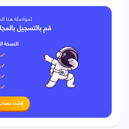
لمواصلة هذا ا،
قم بالتسجيل بالمجا
النسخة ال:
م
ف
ت
ا
إنشاء حساب