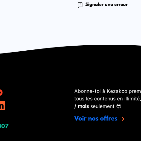
Signaler une erreur
Abonne-toi à Kezakoo premi
tous les contenus en illimité
/ mois
seulement 😎
Voir nos offres
407