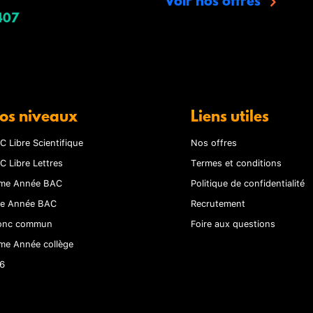
Voir nos offres
407
os niveaux
Liens utiles
C Libre Scientifique
Nos offres
C Libre Lettres
Termes et conditions
me Année BAC
Politique de confidentialité
re Année BAC
Recrutement
onc commun
Foire aux questions
me Année collège
6