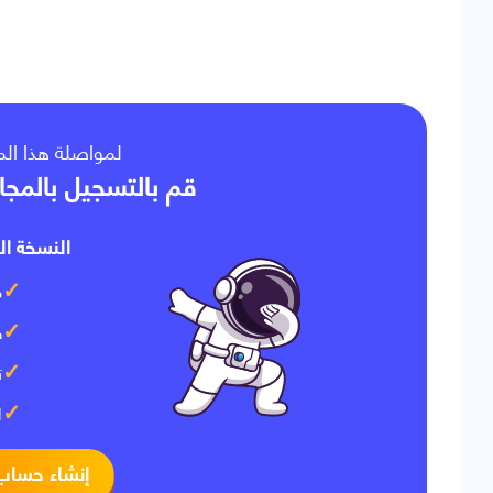
لمواصلة هذا ا،
قم بالتسجيل بالمجا
النسخة ال:
م
ف
ت
ا
إنشاء حساب