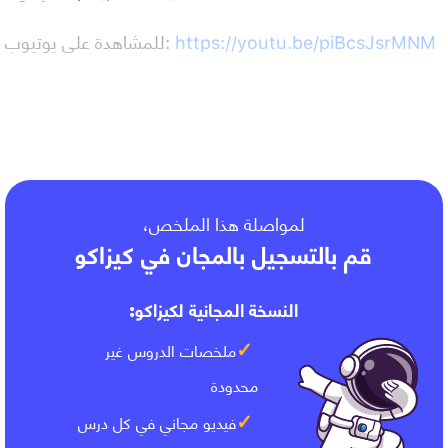
https://youtu.be/piBcsJsrMNM
للمشاهدة على يوتيوب:
دراسة نواس اللي
لمواصلة هذا الملخص،
قم بالتسجيل بالمجان في كيزاكو
النسخة المجانية لكيزاكو:
ملخصات الدروس غير
محدودة
فيديو مجاني في كل درس