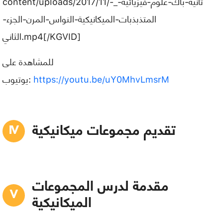
content/uploads/2017/11/ثانية-باك-علوم-فيزيائية-_-
المتذبذبات-الميكانيكية-النواس-المرن-الجزء-
الثاني.mp4[/KGVID]
للمشاهدة على
https://youtu.be/uY0MhvLmsrM
يوتيوب:
تقديم مجموعات ميكانيكية
مقدمة لدرس المجموعات
الميكانيكية