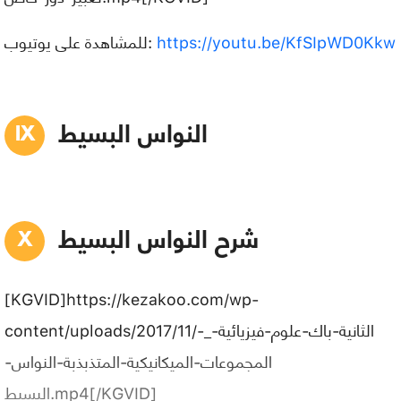
https://youtu.be/KfSIpWD0Kkw
للمشاهدة على يوتيوب:
النواس البسيط
شرح النواس البسيط
[KGVID]https://kezakoo.com/wp-
content/uploads/2017/11/الثانية-باك-علوم-فيزيائية-_-
المجموعات-الميكانيكية-المتذبذبة-النواس-
البسيط.mp4[/KGVID]