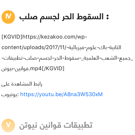
السقوط الحر لجسم صلب :
[KGVID]https://kezakoo.com/wp-
content/uploads/2017/11/الثانية-باك-علوم-فيزيائية-
_جميع-الشعب-العلمية_-سقوط-الحر-لجسم-صلب-تطبيقات-
قوانين-نيوتن.mp4[/KGVID]
رابط المشاهدة على
يوتيوب:
https://youtu.be/A8na3W530xM
تطبيقات قوانين نيوتن