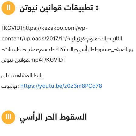
تطبيقات قوانين نيوتن :
[KGVID]https://kezakoo.com/wp-
content/uploads/2017/11/الثانية-باك-علوم-فيزيائية-
ورياضية-_-سقوط-الرأسي-بالاحتكاك-لجسم-صلب-تطبيقات-
قوانين-نيوتن.mp4[/KGVID]
رابط المشاهدة على
يوتيوب:
https://youtu.be/z0z3m8PCq78
السقوط الحر الرأسي