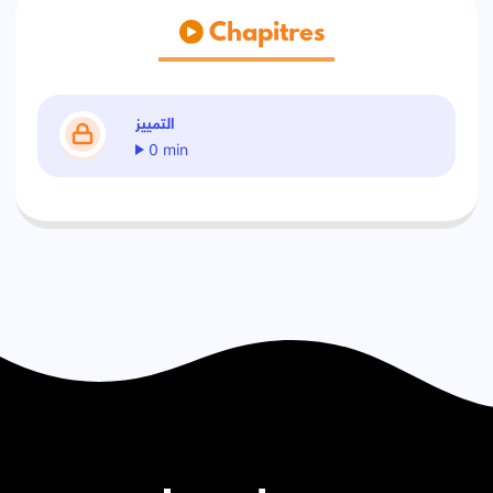
Chapitres
التمييز
0 min