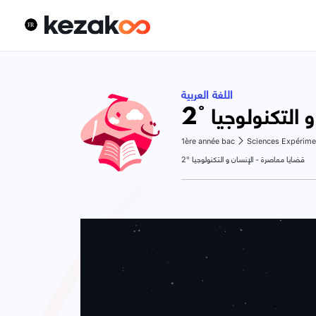
اللغة العربية
2° لتكنولوجيا
1ère année bac
Sciences Expérime
2° قضايا معاصرة - الإنسان و التكنولوجيا