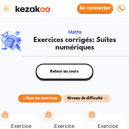
Se connecter
Maths
Exercices corrigés: Suites
numériques
Retour au cours
Tous les exercices
Niveau de difficulté
Exercice
Exercice
Exercice