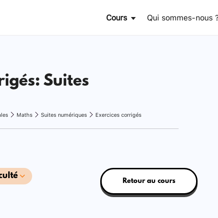
Cours
Qui sommes-nous 
rigés: Suites
ales
Maths
Suites numériques
Exercices corrigés
culté
Retour au cours