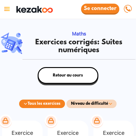
Se connecter
Maths
Exercices corrigés: Suites
numériques
Retour au cours
Tous les exercices
Niveau de difficulté
Exercice
Exercice
Exercice