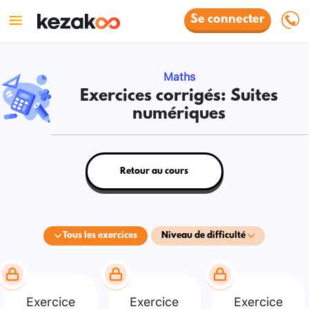
Se connecter
Maths
Exercices corrigés: Suites
numériques
Retour au cours
Tous les exercices
Niveau de difficulté
Exercice
Exercice
Exercice