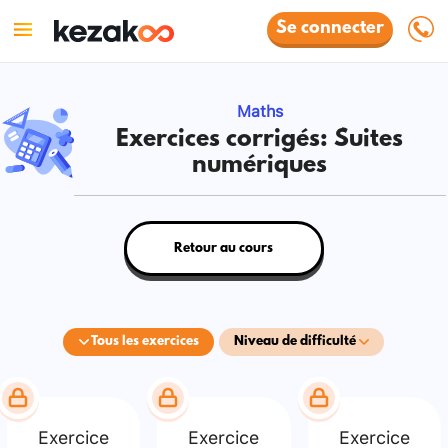
Se connecter
Maths
Exercices corrigés: Suites
numériques
Retour au cours
Tous les exercices
Niveau de difficulté
Exercice
Exercice
Exercice