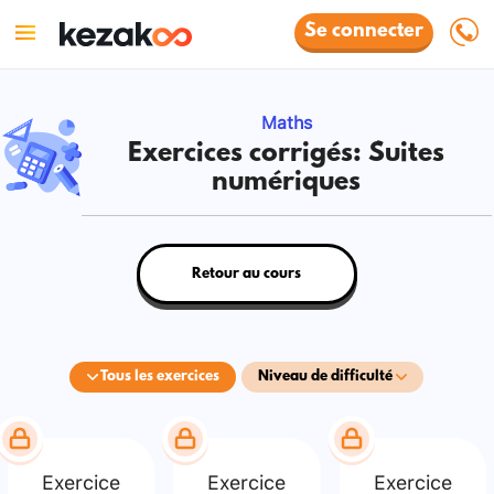
Se connecter
Maths
Exercices corrigés: Suites
numériques
Retour au cours
Tous les exercices
Niveau de difficulté
Exercice
Exercice
Exercice