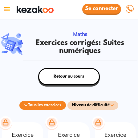
Se connecter
Maths
Exercices corrigés: Suites
numériques
Retour au cours
Tous les exercices
Niveau de difficulté
Exercice
Exercice
Exercice