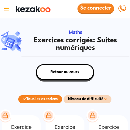
Se connecter
Maths
Exercices corrigés: Suites
numériques
Retour au cours
Tous les exercices
Niveau de difficulté
Exercice
Exercice
Exercice