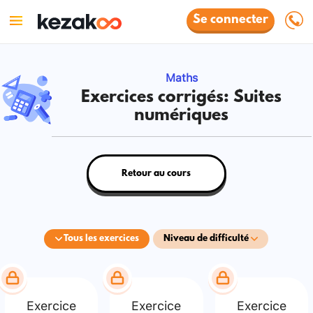
Se connecter
Maths
Exercices corrigés: Suites
numériques
Retour au cours
Tous les exercices
Niveau de difficulté
Exercice
Exercice
Exercice