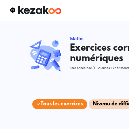
Maths
Exercices cor
numériques
1ère année bac
Sciences Expériment
Tous les exercices
Niveau de diffi