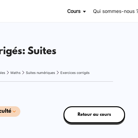
Cours
Qui sommes-nous 
rigés: Suites
ales
Maths
Suites numériques
Exercices corrigés
culté
Retour au cours