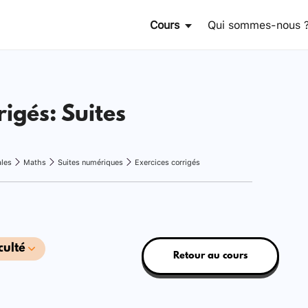
Cours
Qui sommes-nous 
rigés: Suites
ales
Maths
Suites numériques
Exercices corrigés
culté
Retour au cours