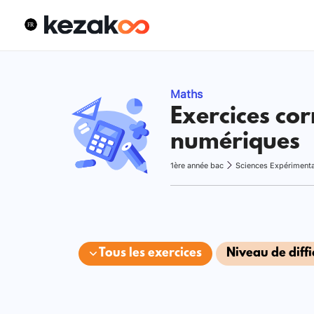
Maths
Exercices cor
numériques
1ère année bac
Sciences Expériment
Tous les exercices
Niveau de diffi