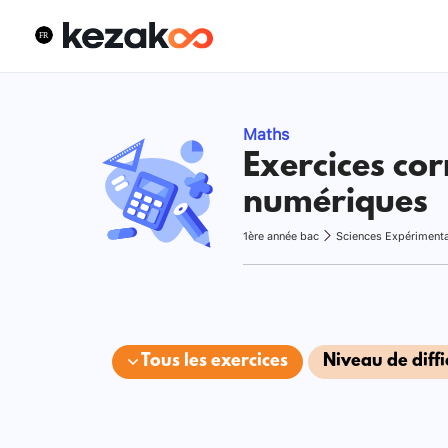
Maths
Exercices cor
numériques
1ère année bac
Sciences Expériment
Tous les exercices
Niveau de diffi