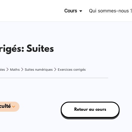
Cours
Qui sommes-nous 
rigés: Suites
ales
Maths
Suites numériques
Exercices corrigés
culté
Retour au cours