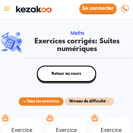
Se connecter
Maths
Exercices corrigés: Suites
numériques
Retour au cours
Tous les exercices
Niveau de difficulté
Exercice
Exercice
Exercice