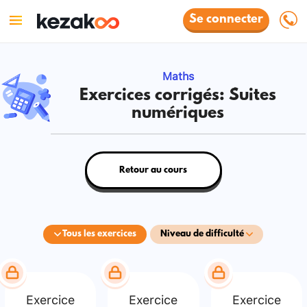
Se connecter
Maths
Exercices corrigés: Suites
numériques
Retour au cours
Tous les exercices
Niveau de difficulté
Exercice
Exercice
Exercice