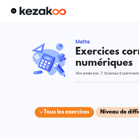
Maths
Exercices cor
numériques
1ère année bac
Sciences Expériment
Tous les exercices
Niveau de diffi