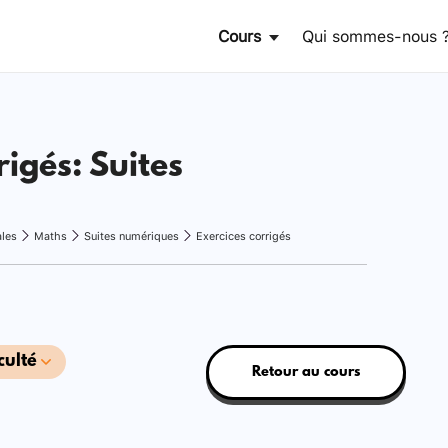
Cours
Qui sommes-nous 
rigés: Suites
ales
Maths
Suites numériques
Exercices corrigés
culté
Retour au cours