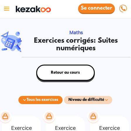
Se connecter
Maths
Exercices corrigés: Suites
numériques
Retour au cours
Tous les exercices
Niveau de difficulté
Exercice
Exercice
Exercice