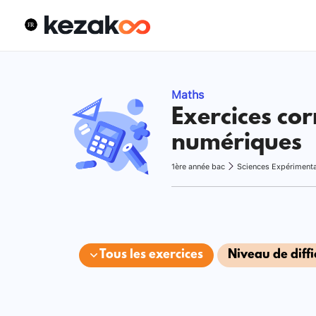
Maths
Exercices cor
numériques
1ère année bac
Sciences Expériment
Tous les exercices
Niveau de diffi