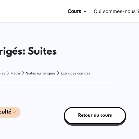
Cours
Qui sommes-nous 
rigés: Suites
ales
Maths
Suites numériques
Exercices corrigés
culté
Retour au cours