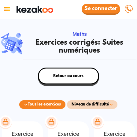
Se connecter
Maths
Exercices corrigés: Suites
numériques
Retour au cours
Tous les exercices
Niveau de difficulté
Exercice
Exercice
Exercice