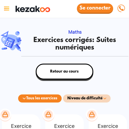
Se connecter
Maths
Exercices corrigés: Suites
numériques
Retour au cours
Tous les exercices
Niveau de difficulté
Exercice
Exercice
Exercice