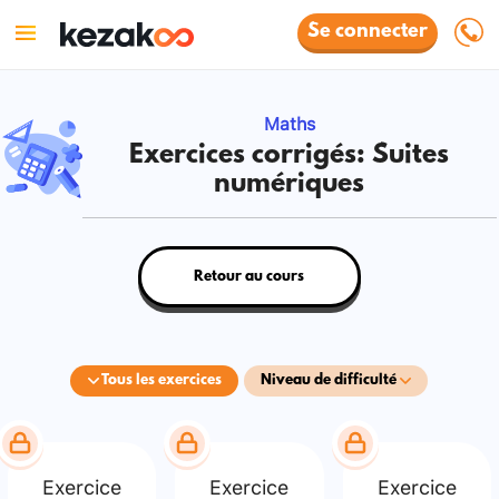
Se connecter
Maths
Exercices corrigés: Suites
numériques
Retour au cours
Tous les exercices
Niveau de difficulté
Exercice
Exercice
Exercice