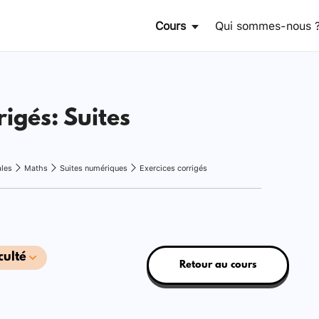
Cours
Qui sommes-nous 
rigés: Suites
ales
Maths
Suites numériques
Exercices corrigés
culté
Retour au cours