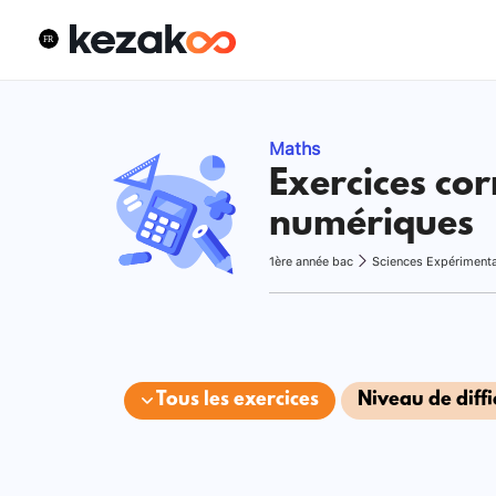
Maths
Exercices cor
numériques
1ère année bac
Sciences Expériment
Tous les exercices
Niveau de diffi