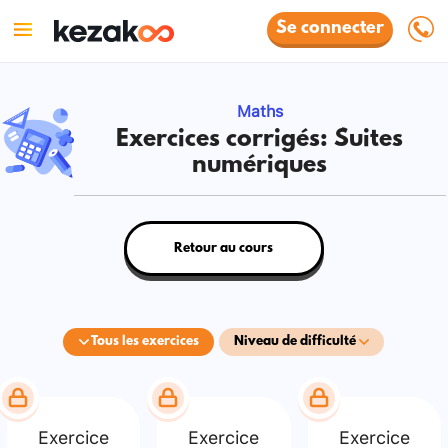
Se connecter
Maths
Exercices corrigés: Suites
numériques
Retour au cours
Tous les exercices
Niveau de difficulté
Exercice
Exercice
Exercice