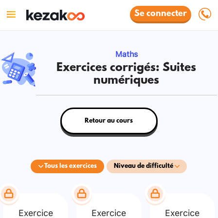
Se connecter
Maths
Exercices corrigés: Suites
numériques
Retour au cours
Tous les exercices
Niveau de difficulté
Exercice
Exercice
Exercice