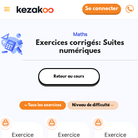
Se connecter
Maths
Exercices corrigés: Suites
numériques
Retour au cours
Tous les exercices
Niveau de difficulté
Exercice
Exercice
Exercice