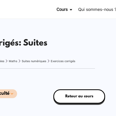
Cours
Qui sommes-nous 
rigés: Suites
ales
Maths
Suites numériques
Exercices corrigés
culté
Retour au cours