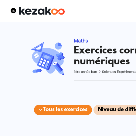
Maths
Exercices cor
numériques
1ère année bac
Sciences Expériment
Tous les exercices
Niveau de diffi