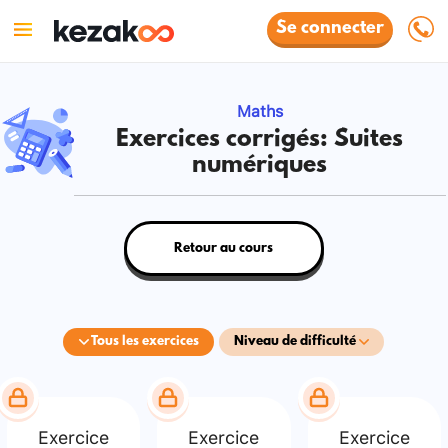
Se connecter
Maths
Exercices corrigés: Suites
numériques
Retour au cours
Tous les exercices
Niveau de difficulté
Exercice
Exercice
Exercice