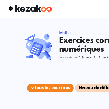
Maths
Exercices cor
numériques
1ère année bac
Sciences Expériment
Tous les exercices
Niveau de diffi