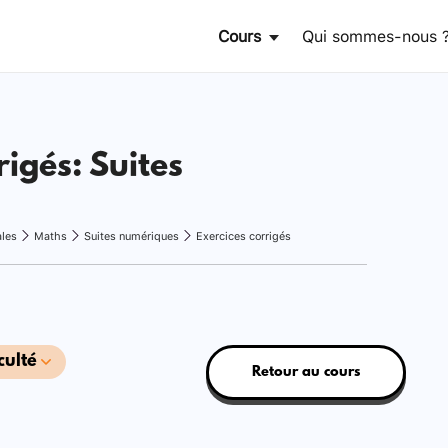
Cours
Qui sommes-nous 
rigés: Suites
ales
Maths
Suites numériques
Exercices corrigés
culté
Retour au cours