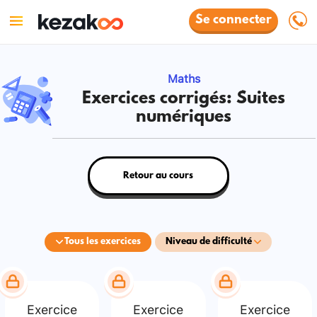
Se connecter
Maths
Exercices corrigés: Suites
numériques
Retour au cours
Tous les exercices
Niveau de difficulté
Exercice
Exercice
Exercice