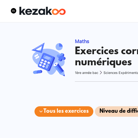
Maths
Exercices cor
numériques
1ère année bac
Sciences Expériment
Tous les exercices
Niveau de diffi