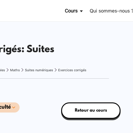
Cours
Qui sommes-nous 
rigés: Suites
ales
Maths
Suites numériques
Exercices corrigés
culté
Retour au cours