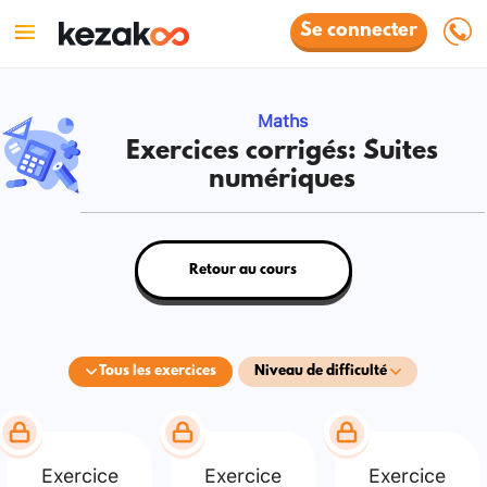
Se connecter
Maths
Exercices corrigés: Suites
numériques
Retour au cours
Tous les exercices
Niveau de difficulté
Exercice
Exercice
Exercice