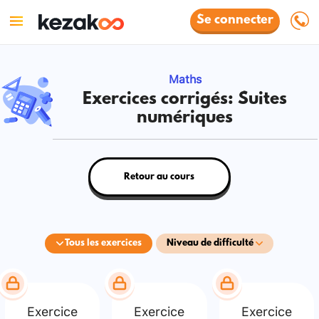
Se connecter
Maths
Exercices corrigés: Suites
numériques
Retour au cours
Tous les exercices
Niveau de difficulté
Exercice
Exercice
Exercice