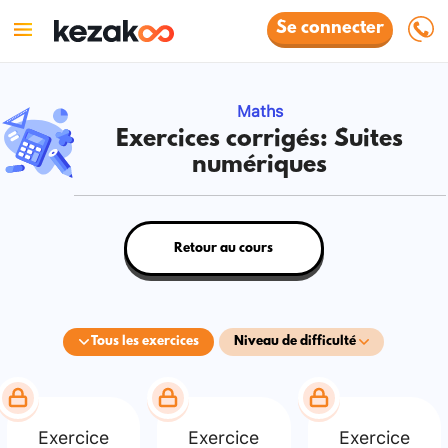
Se connecter
Maths
Exercices corrigés: Suites
numériques
Retour au cours
Tous les exercices
Niveau de difficulté
Exercice
Exercice
Exercice