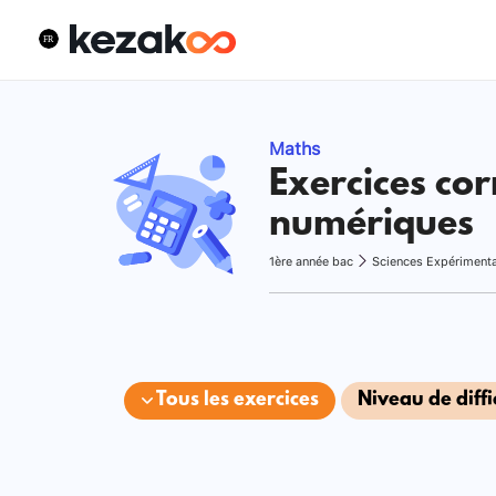
Maths
Exercices cor
numériques
1ère année bac
Sciences Expériment
Tous les exercices
Niveau de diffi