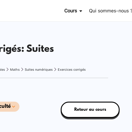
Cours
Qui sommes-nous 
rigés: Suites
ales
Maths
Suites numériques
Exercices corrigés
culté
Retour au cours