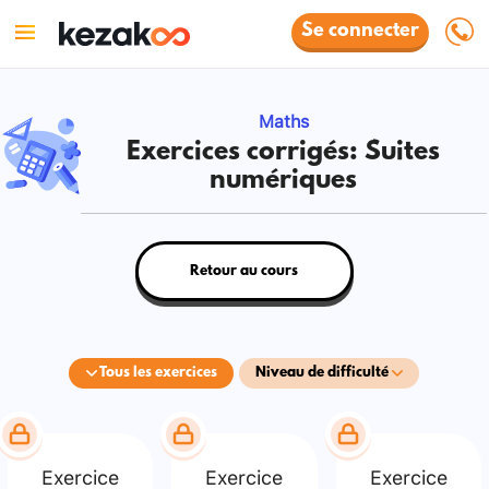
Se connecter
Maths
Exercices corrigés: Suites
numériques
Retour au cours
Tous les exercices
Niveau de difficulté
Exercice
Exercice
Exercice