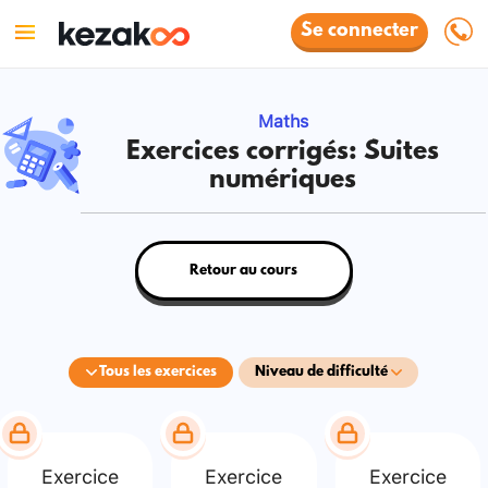
Se connecter
Maths
Exercices corrigés: Suites
numériques
Retour au cours
Tous les exercices
Niveau de difficulté
Exercice
Exercice
Exercice