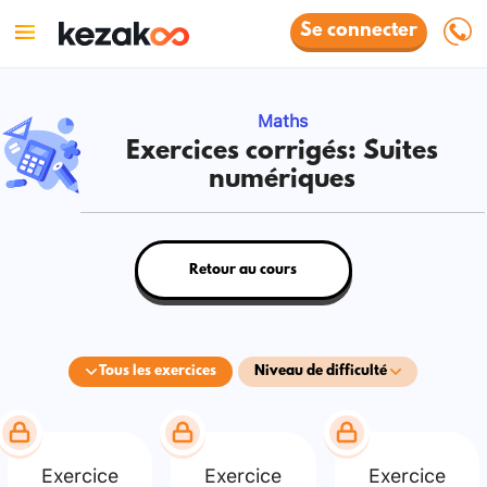
Se connecter
Maths
Exercices corrigés: Suites
numériques
Retour au cours
Tous les exercices
Niveau de difficulté
Exercice
Exercice
Exercice