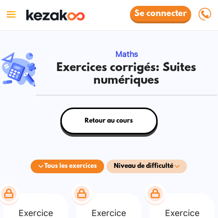
Se connecter
Maths
Exercices corrigés: Suites
numériques
Retour au cours
Tous les exercices
Niveau de difficulté
Exercice
Exercice
Exercice