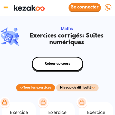
Se connecter
Maths
Exercices corrigés: Suites
numériques
Retour au cours
Tous les exercices
Niveau de difficulté
Exercice
Exercice
Exercice