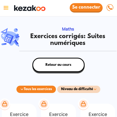
Se connecter
Maths
Exercices corrigés: Suites
numériques
Retour au cours
Tous les exercices
Niveau de difficulté
Exercice
Exercice
Exercice