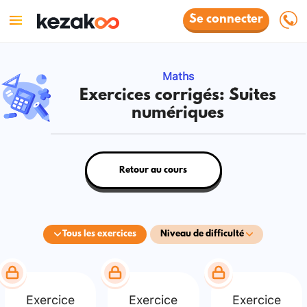
Se connecter
Maths
Exercices corrigés: Suites
numériques
Retour au cours
Tous les exercices
Niveau de difficulté
Exercice
Exercice
Exercice