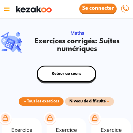
Se connecter
Maths
Exercices corrigés: Suites
numériques
Retour au cours
Tous les exercices
Niveau de difficulté
Exercice
Exercice
Exercice