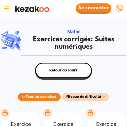
Se connecter
Maths
Exercices corrigés: Suites
numériques
Retour au cours
Tous les exercices
Niveau de difficulté
Exercice
Exercice
Exercice