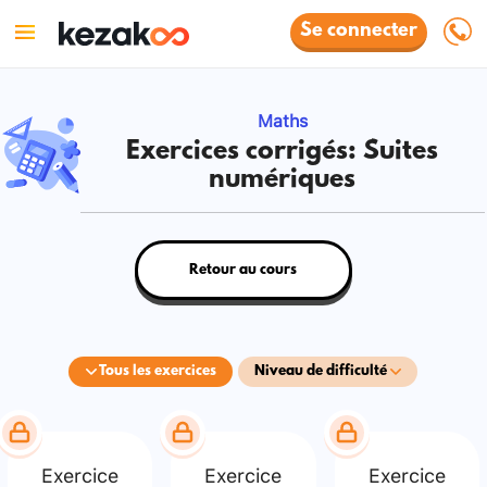
Se connecter
Maths
Exercices corrigés: Suites
numériques
Retour au cours
Tous les exercices
Niveau de difficulté
Exercice
Exercice
Exercice