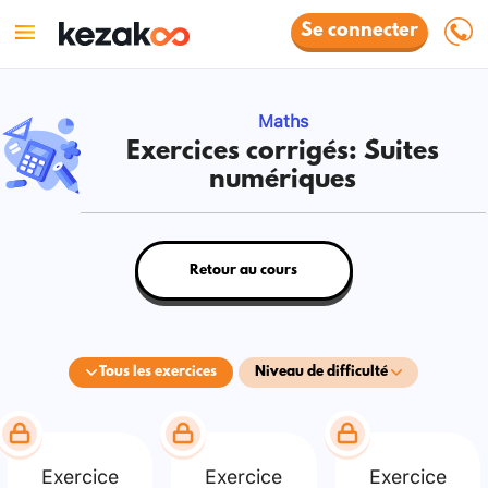
Se connecter
Maths
Exercices corrigés: Suites
numériques
Retour au cours
Tous les exercices
Niveau de difficulté
Exercice
Exercice
Exercice